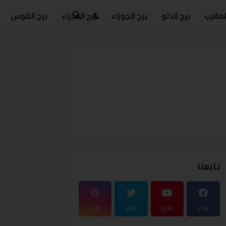
العقرب
برج الدلو
برج الجوزاء
برج العذراء
برج القوس
تابعنا
23k
39k
65k
25k