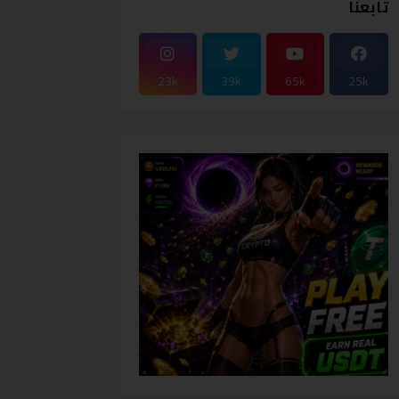
تابعنا
23k
39k
65k
25k