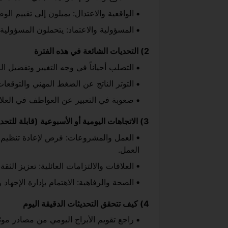
الواقعية والاعتدال: يميلون إلى تقييم ال
المسؤولية والاعتماد: يتحملون المسؤولية
2) التحديات الشائعة في هذه الفترة
التصلب أحياناً في وجه التغيير وتفضيل ا
التوتر الناتج عن الضغط المهني والتوقعات 
صعوبة في التعبير عن العواطف في العلا
3) الاتجاهات اليومية أو الأسبوعية (قابلة للتحديث من خلال المصادر الموثوقة)
العمل والمشروعات: فرص لإعادة تنظيم ا
العمل.
العلاقات والالتزامات العائلية: تعزيز الثقة
الصحة والرفاهية: الاهتمام بإدارة الإجهاد 
4) كيف تتحقق التحديثات الدقيقة اليوم
راجع تقويم الأبراج اليومي من مصادر موث