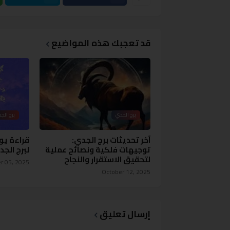
قد تعجبك هذه المواضيع
برج الجدي
برج الج
آخر تحديثات برج الجدي:
قراءة ي
توجيهات فلكية ونصائح عملية
لبرج الج
لتحقيق الاستقرار والنجاح
r 05, 2025
October 12, 2025
إرسال تعليق